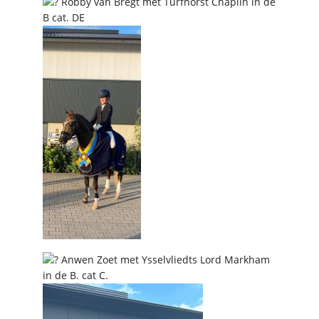
Robby van Bregt met Turfhorst Chaplin in de
B cat. DE
Anwen Zoet met Ysselvliedts Lord Markham
in de B. cat C.