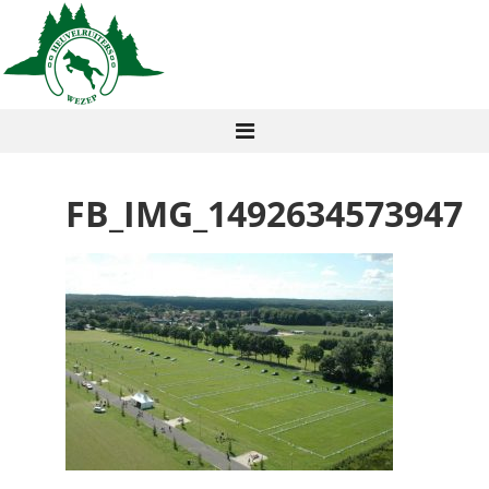
FB_IMG_1492634573947