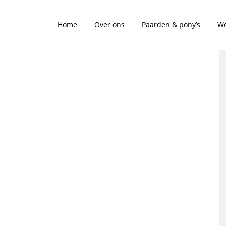
Home
Over ons
Paarden & pony’s
We