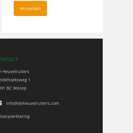
ONTACT
e Heuvelruiters
eidehoeksweg 1
091 BC
Wezep
info@deheuvelruiters.com
ivacyverklaring