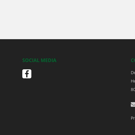
SOCIAL MEDIA
C
D
H
8
Pr