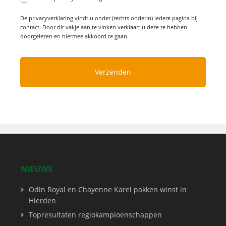
De privacyverklaring vindt u onder (rechts onderin) iedere pagina bij
contact. Door dit vakje aan te vinken verklaart u deze te hebben
doorgelezen en hiermee akkoord te gaan.
NIEUWS
Odin Royal en Chayenne Karel pakken winst in
Hierden
Topresultaten regiokampioenschappen