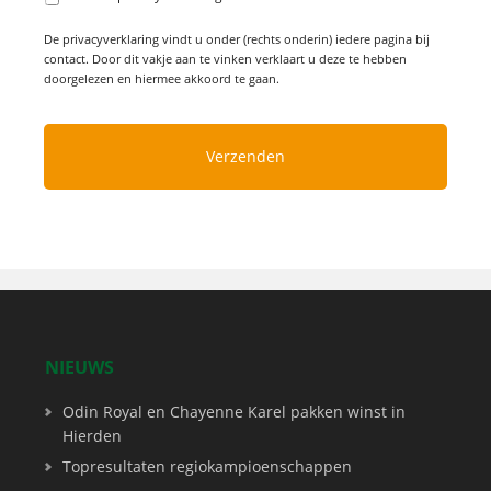
De privacyverklaring vindt u onder (rechts onderin) iedere pagina bij
contact. Door dit vakje aan te vinken verklaart u deze te hebben
doorgelezen en hiermee akkoord te gaan.
NIEUWS
Odin Royal en Chayenne Karel pakken winst in
Hierden
Topresultaten regiokampioenschappen