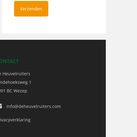
ONTACT
e Heuvelruiters
eidehoeksweg 1
091 BC
Wezep
info@deheuvelruiters.com
ivacyverklaring