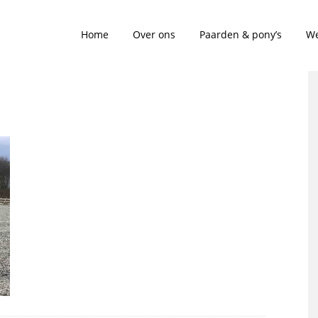
Home
Over ons
Paarden & pony’s
We