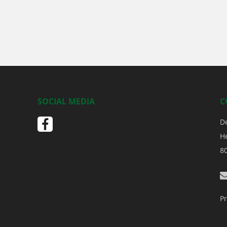
SOCIAL MEDIA
C
D
H
8
Pr