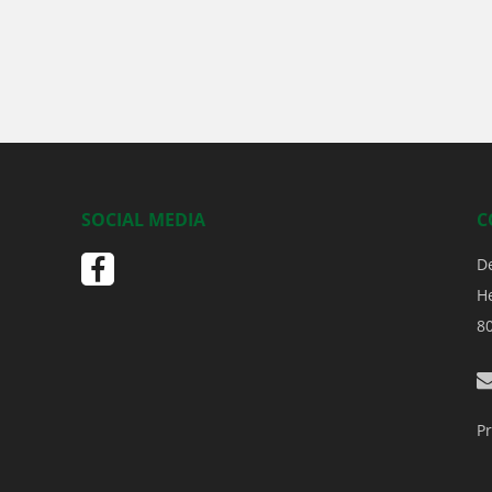
SOCIAL MEDIA
C
D
H
8
Pr