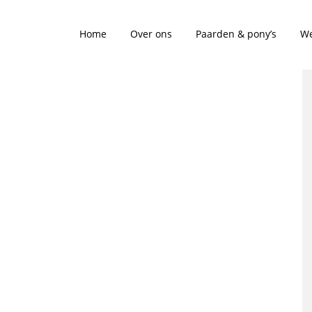
Home
Over ons
Paarden & pony’s
We