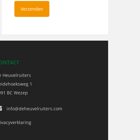
ONTACT
e Heuvelruiters
eidehoeksweg 1
091 BC
Wezep
info@deheuvelruiters.com
ivacyverklaring