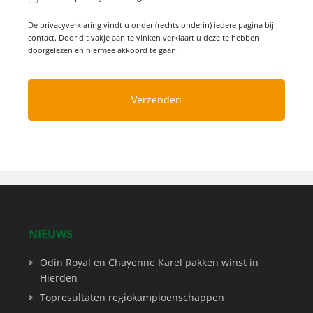
De privacyverklaring vindt u onder (rechts onderin) iedere pagina bij
contact. Door dit vakje aan te vinken verklaart u deze te hebben
doorgelezen en hiermee akkoord te gaan.
NIEUWS
Odin Royal en Chayenne Karel pakken winst in
Hierden
Topresultaten regiokampioenschappen