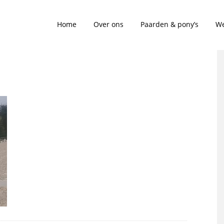
Home
Over ons
Paarden & pony’s
We