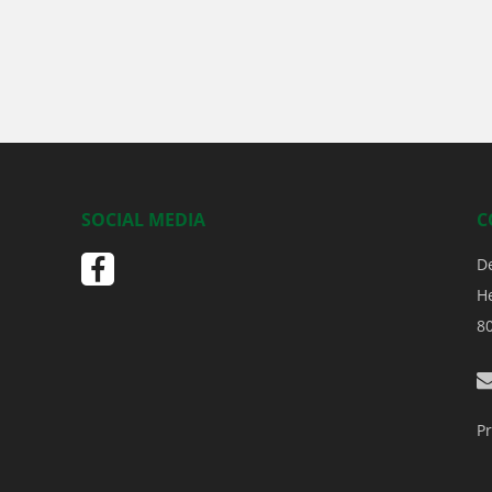
SOCIAL MEDIA
C
D
H
8
Pr