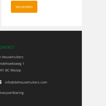
ONTACT
e Heuvelruiters
eidehoeksweg 1
091 BC
Wezep
info@deheuvelruiters.com
ivacyverklaring