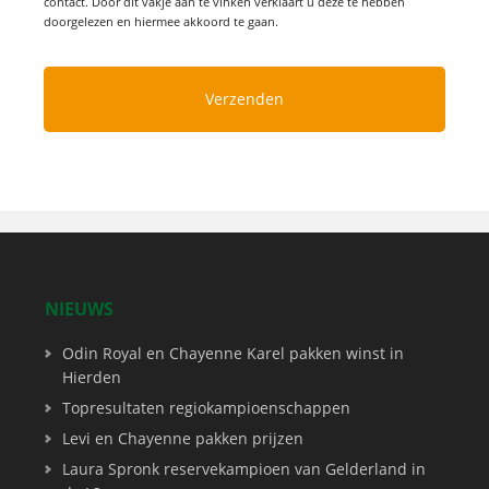
contact. Door dit vakje aan te vinken verklaart u deze te hebben
doorgelezen en hiermee akkoord te gaan.
NIEUWS
Odin Royal en Chayenne Karel pakken winst in
Hierden
Topresultaten regiokampioenschappen
Levi en Chayenne pakken prijzen
Laura Spronk reservekampioen van Gelderland in