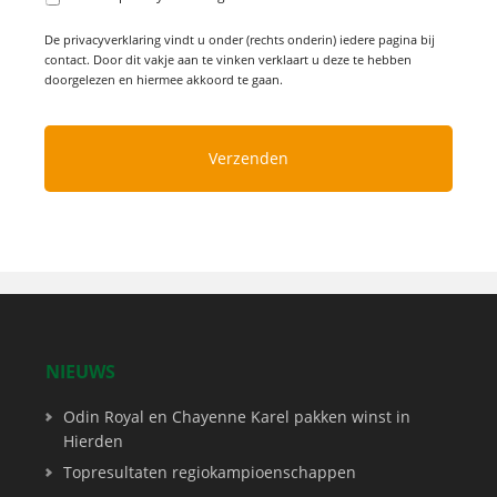
De privacyverklaring vindt u onder (rechts onderin) iedere pagina bij
contact. Door dit vakje aan te vinken verklaart u deze te hebben
doorgelezen en hiermee akkoord te gaan.
NIEUWS
Odin Royal en Chayenne Karel pakken winst in
Hierden
Topresultaten regiokampioenschappen