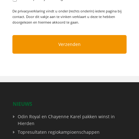
De privacyverklaring vindt u onder (rechts onderin) iedere pagina bij
contact. Door dit vakje aan te vinken verklaart u deze te hebben
doorgelezen en hiermee akkoord te gaan.
NIEUWS
Odin Royal en Chayenne Karel pakken winst in
Hierden
Topresultaten regiokampioenschappen