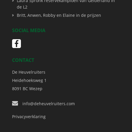
Laura Spronk reservekampioen van Gelderland in
de L2
Britt, Anwen, Robby en Elaine in de prijzen
SOCIAL MEDIA
CONTACT
De Heuvelruiters
Heidehoeksweg 1
8091 BC
Wezep
info@deheuvelruiters.com
Privacyverklaring