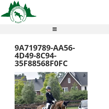
9A719789-AA56-
4D49-8C94-
35F88568F0FC