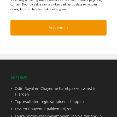
contact. Door dit vakje aan te vinken verklaart u deze te hebben
doorgelezen en hiermee akkoord te gaan.
NIEUWS
Odin Royal en Chayenne Karel pakken winst in
Hierden
Topresultaten regiokampioenschappen
Levi en Chayenne pakken prijzen
Laura Spronk reservekampioen van Gelderland in