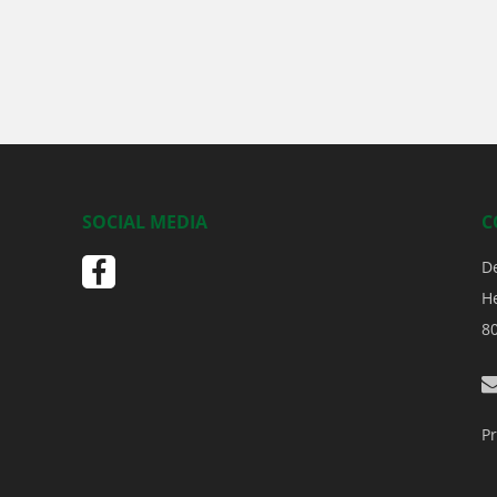
SOCIAL MEDIA
C
D
H
8
Pr