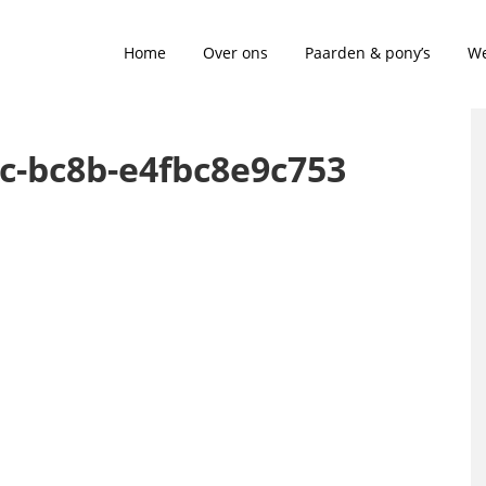
Home
Over ons
Paarden & pony’s
We
c-bc8b-e4fbc8e9c753