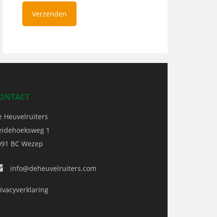
ONTACT
e Heuvelruiters
eidehoeksweg 1
091 BC
Wezep
info@deheuvelruiters.com
ivacyverklaring