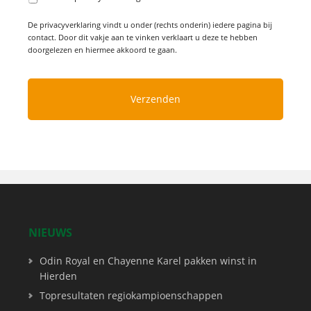
De privacyverklaring vindt u onder (rechts onderin) iedere pagina bij
contact. Door dit vakje aan te vinken verklaart u deze te hebben
doorgelezen en hiermee akkoord te gaan.
NIEUWS
Odin Royal en Chayenne Karel pakken winst in
Hierden
Topresultaten regiokampioenschappen