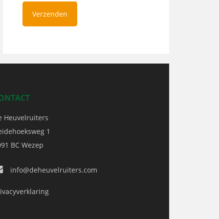
ONTACT
e Heuvelruiters
eidehoeksweg 1
091 BC
Wezep
info@deheuvelruiters.com
ivacyverklaring