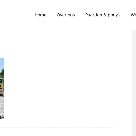
Home
Over ons
Paarden & pony’s
We