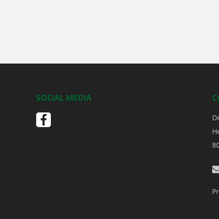
SOCIAL MEDIA
C
D
H
8
Pr