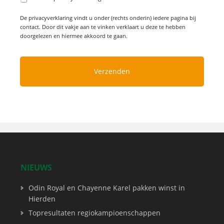
De privacyverklaring vindt u onder (rechts onderin) iedere pagina bij
contact. Door dit vakje aan te vinken verklaart u deze te hebben
doorgelezen en hiermee akkoord te gaan.
NIEUWS
Odin Royal en Chayenne Karel pakken winst in
Hierden
Topresultaten regiokampioenschappen