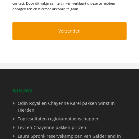
contact. Door dit vakje aan te vinken verklaart u deze te hebben
doorgelezen en hiermee akkoord te gaan.
NIEUWS
Odin Royal en Chayenne Karel pakken winst in
Hierden
Topresultaten regiokampioenschappen
Levi en Chayenne pakken prijzen
Laura Spronk reservekampioen van Gelderland in