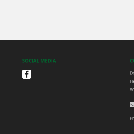
SOCIAL MEDIA
C
D
H
8
Pr