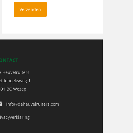
ONTACT
e Heuvelruiters
eidehoeksweg 1
091 BC
Wezep
info@deheuvelruiters.com
ivacyverklaring