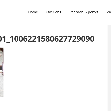
Home
Over ons
Paarden & pony’s
We
01_1006221580627729090