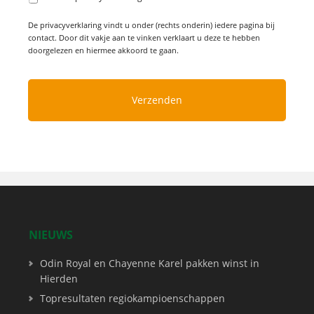
De privacyverklaring vindt u onder (rechts onderin) iedere pagina bij
contact. Door dit vakje aan te vinken verklaart u deze te hebben
doorgelezen en hiermee akkoord te gaan.
NIEUWS
Odin Royal en Chayenne Karel pakken winst in
Hierden
Topresultaten regiokampioenschappen