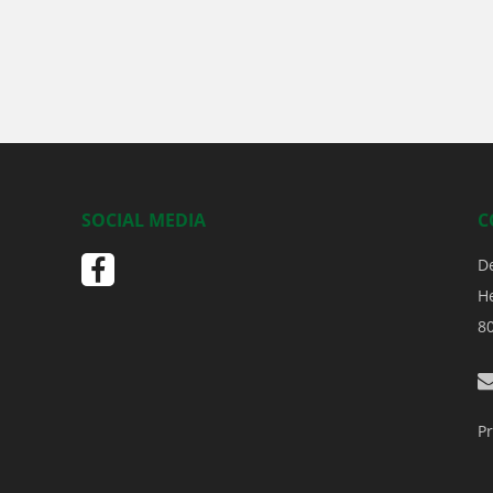
SOCIAL MEDIA
C
D
H
8
Pr