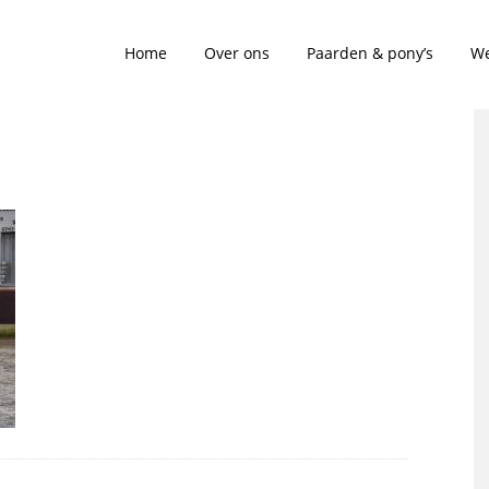
Home
Over ons
Paarden & pony’s
We