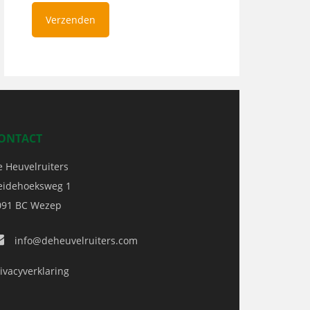
ONTACT
e Heuvelruiters
eidehoeksweg 1
091 BC
Wezep
info@deheuvelruiters.com
ivacyverklaring