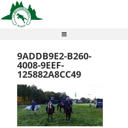
9ADDB9E2-B260-
4008-9EEF-
125882A8CC49