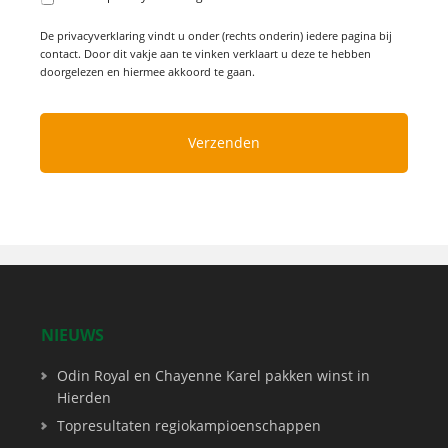
De privacyverklaring vindt u onder (rechts onderin) iedere pagina bij
contact. Door dit vakje aan te vinken verklaart u deze te hebben
doorgelezen en hiermee akkoord te gaan.
NIEUWS
Odin Royal en Chayenne Karel pakken winst in
Hierden
Topresultaten regiokampioenschappen