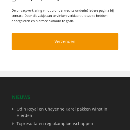
De privacyverklaring vindt u onder (rechts onderin) iedere pagina bij
contact. Door dit vakje aan te vinken verklaart u deze te hebben
doorgelezen en hiermee akkoord te gaan.
NIEUWS
Odin Royal en Chayenne Karel pakken winst in
Hierden
Topresultaten regiokampioenschappen