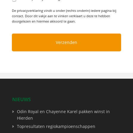
De privacyverklaring vindt u onder (rechts onderin) iedere pagina bij
contact. Door dit vakje aan te vinken verklaart u deze te hebben
doorgelezen en hiermee akkoord te gaan.
NIEUWS
Odin Royal en Chayenne Karel pakken winst in
Hierden
Topresultaten regiokampioenschappen