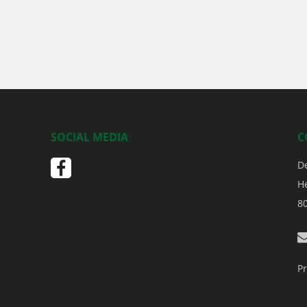
SOCIAL MEDIA
C
D
H
8
Pr