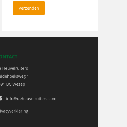
ONTACT
e Heuvelruiters
eidehoeksweg 1
091 BC
Wezep
info@deheuvelruiters.com
ivacyverklaring