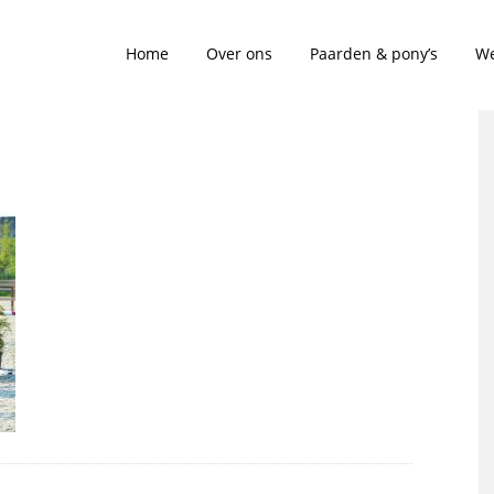
Home
Over ons
Paarden & pony’s
We