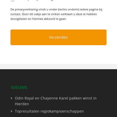
De privacyverklaring vindt u onder (rechts onderin) iedere pagina bij
contact. Door dit vakje aan te vinken verklaart u deze te hebben
doorgelezen en hiermee akkoord te gaan.
NIEUWS
Odin Royal en Chayenne Karel pakken winst in
Hierden
Topresultaten regiokampioenschappen