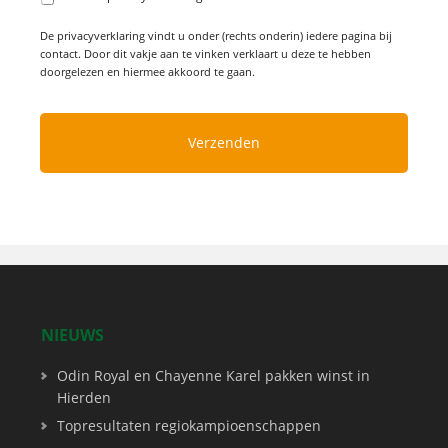
De privacyverklaring vindt u onder (rechts onderin) iedere pagina bij
contact. Door dit vakje aan te vinken verklaart u deze te hebben
doorgelezen en hiermee akkoord te gaan.
NIEUWS
Odin Royal en Chayenne Karel pakken winst in
Hierden
Topresultaten regiokampioenschappen