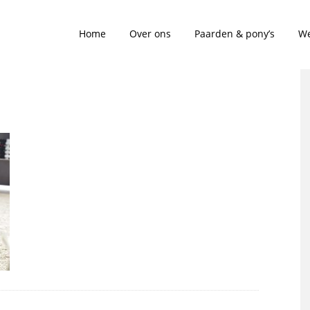
Home
Over ons
Paarden & pony’s
We