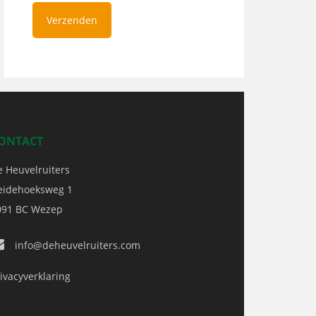
ONTACT
e Heuvelruiters
eidehoeksweg 1
091 BC
Wezep
info@deheuvelruiters.com
ivacyverklaring