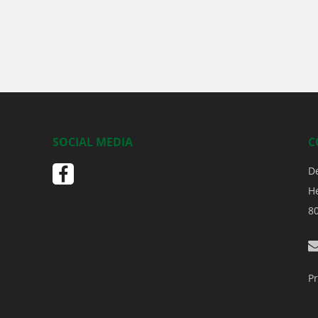
SOCIAL MEDIA
C
D
H
8
Pr