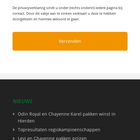
De privacyverklaring vindt u onder (rechts onderin) iedere pagina bij
contact. Door dit vakje aan te vinken verklaart u deze te hebben
doorgelezen en hiermee akkoord te gaan.
NIEUWS
Odin Royal en Chayenne Karel pakken winst in
Hierden
Topresultaten regiokampioenschappen
Levi en Chayenne pakken prijzen