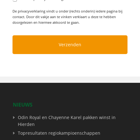
De privacyverklaring vindt u onder (rechts onderin) iedere pagina bij
contact. Door dit vakje aan te vinken verklaart u deze te hebben
doorgelezen en hiermee akkoord te gaan.
NIEUWS
Odin Royal en Chayenne Karel pakken winst in
Hierden
Topresultaten regiokampioenschappen