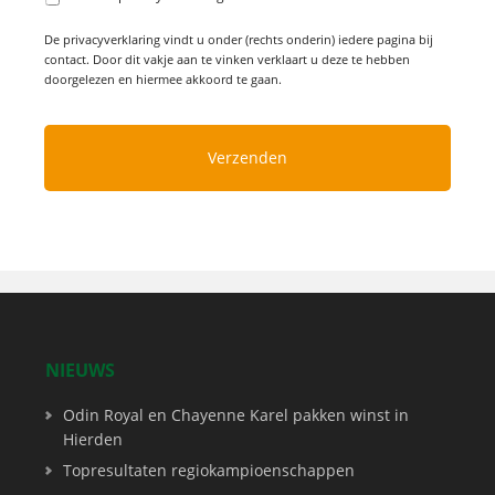
De privacyverklaring vindt u onder (rechts onderin) iedere pagina bij
contact. Door dit vakje aan te vinken verklaart u deze te hebben
doorgelezen en hiermee akkoord te gaan.
NIEUWS
Odin Royal en Chayenne Karel pakken winst in
Hierden
Topresultaten regiokampioenschappen