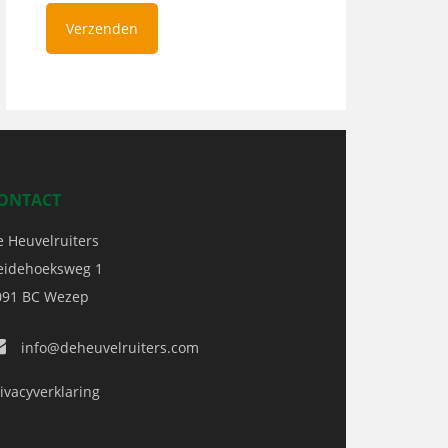
ONTACT
e Heuvelruiters
eidehoeksweg 1
091 BC
Wezep
info@deheuvelruiters.com
ivacyverklaring