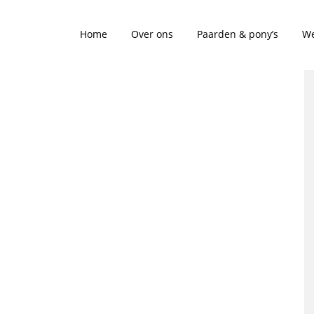
Home
Over ons
Paarden & pony’s
We