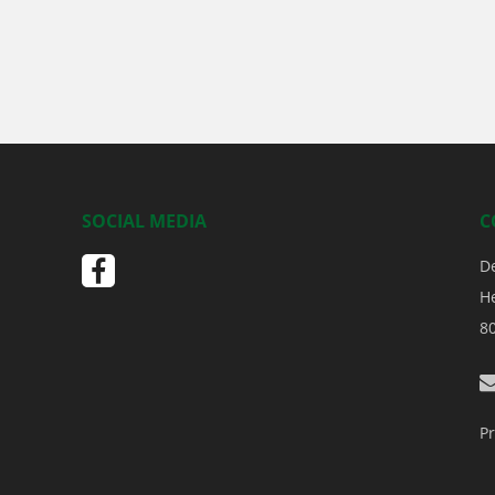
SOCIAL MEDIA
C
D
H
8
Pr