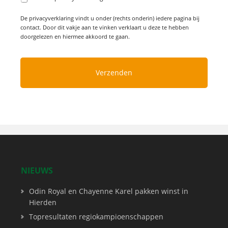
De privacyverklaring vindt u onder (rechts onderin) iedere pagina bij
contact. Door dit vakje aan te vinken verklaart u deze te hebben
doorgelezen en hiermee akkoord te gaan.
NIEUWS
Odin Royal en Chayenne Karel pakken winst in
Hierden
Topresultaten regiokampioenschappen