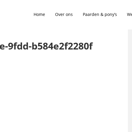
Home
Over ons
Paarden & pony’s
We
e-9fdd-b584e2f2280f