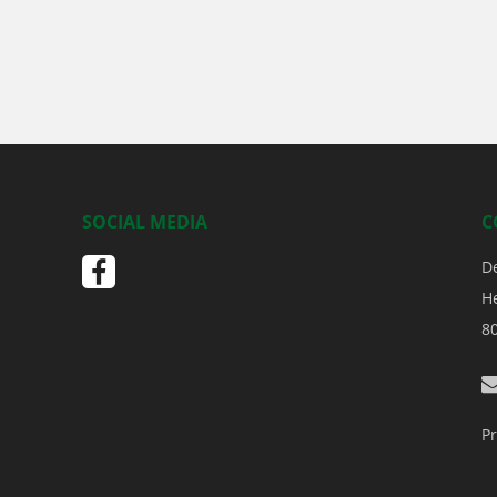
SOCIAL MEDIA
C
D
H
8
Pr