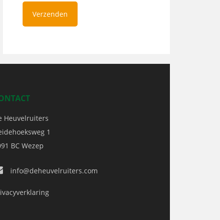
ONTACT
e Heuvelruiters
eidehoeksweg 1
091 BC
Wezep
info@deheuvelruiters.com
ivacyverklaring