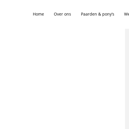
Home
Over ons
Paarden & pony’s
We