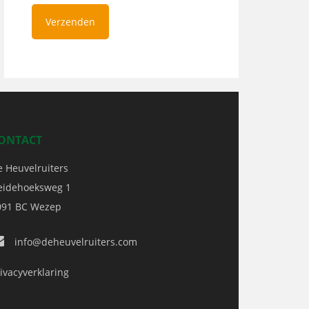
ONTACT
e Heuvelruiters
eidehoeksweg 1
091 BC
Wezep
info@deheuvelruiters.com
ivacyverklaring