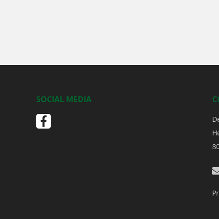
SOCIAL MEDIA
C
D
H
8
Pr