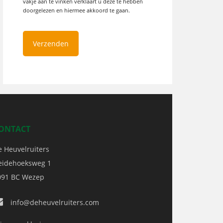
vakje aan te vinken verklaart u deze te hebben
doorgelezen en hiermee akkoord te gaan.
ONTACT
e Heuvelruiters
eidehoeksweg 1
091 BC
Wezep
info@deheuvelruiters.com