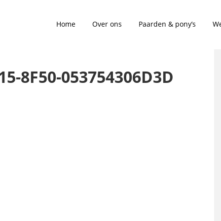
Home
Over ons
Paarden & pony’s
We
15-8F50-053754306D3D