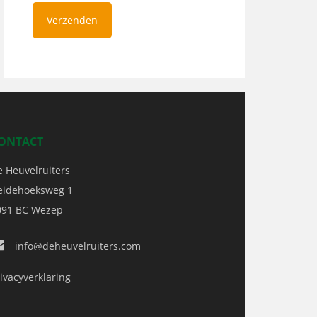
ONTACT
e Heuvelruiters
eidehoeksweg 1
091 BC
Wezep
info@deheuvelruiters.com
ivacyverklaring