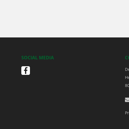
SOCIAL MEDIA
C
D
H
8
Pr