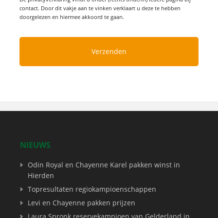
contact. Door dit vakje aan te vinken verklaart u deze te hebben
doorgelezen en hiermee akkoord te gaan.
NIEUWS
Odin Royal en Chayenne Karel pakken winst in
Hierden
Topresultaten regiokampioenschappen
Levi en Chayenne pakken prijzen
Laura Spronk reservekampioen van Gelderland in