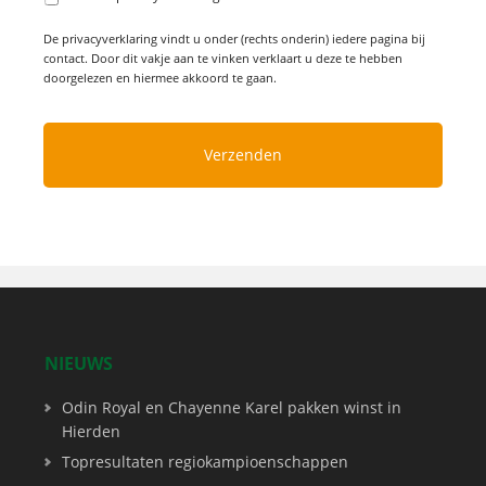
De privacyverklaring vindt u onder (rechts onderin) iedere pagina bij
contact. Door dit vakje aan te vinken verklaart u deze te hebben
doorgelezen en hiermee akkoord te gaan.
NIEUWS
Odin Royal en Chayenne Karel pakken winst in
Hierden
Topresultaten regiokampioenschappen