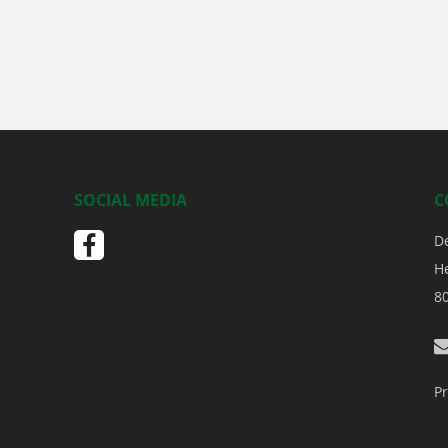
SOCIAL MEDIA
C
D
H
8
Pr