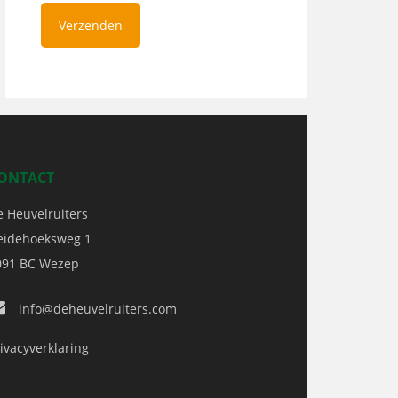
ONTACT
e Heuvelruiters
eidehoeksweg 1
091 BC
Wezep
info@deheuvelruiters.com
ivacyverklaring