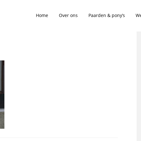
Home
Over ons
Paarden & pony’s
We