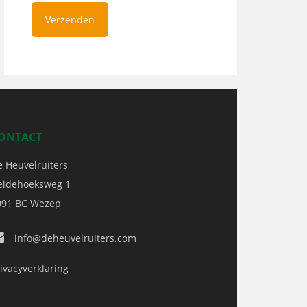
ONTACT
e Heuvelruiters
eidehoeksweg 1
091 BC
Wezep
info@deheuvelruiters.com
ivacyverklaring