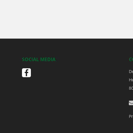
SOCIAL MEDIA
C
D
H
8
Pr