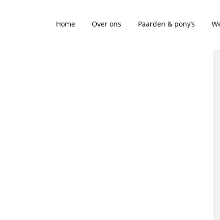
Home
Over ons
Paarden & pony’s
We