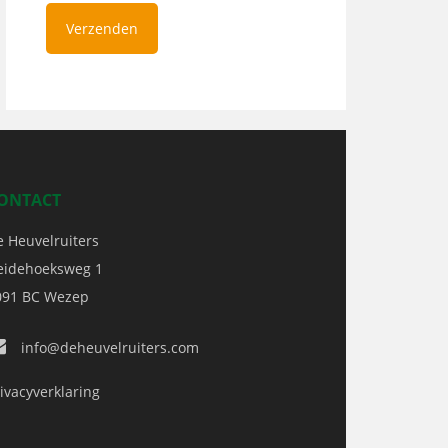
ONTACT
e Heuvelruiters
eidehoeksweg 1
091 BC
Wezep
info@deheuvelruiters.com
ivacyverklaring