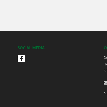
SOCIAL MEDIA
C
D
H
8
Pr