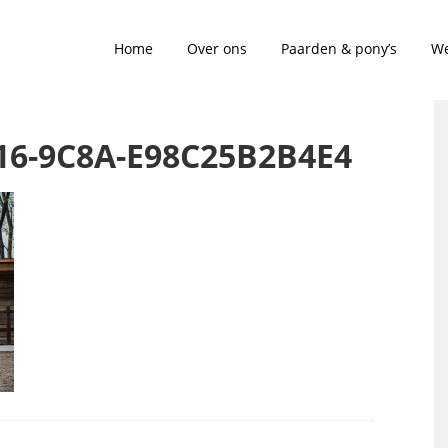
Home
Over ons
Paarden & pony’s
We
16-9C8A-E98C25B2B4E4