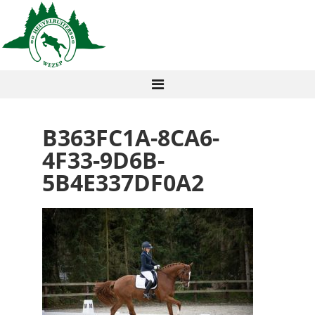
B363FC1A-8CA6-
4F33-9D6B-
5B4E337DF0A2