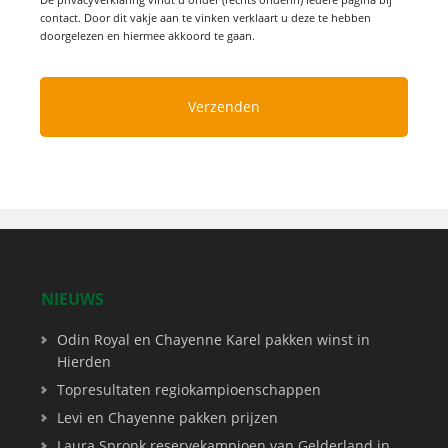
contact. Door dit vakje aan te vinken verklaart u deze te hebben
doorgelezen en hiermee akkoord te gaan.
NIEUWS
Odin Royal en Chayenne Karel pakken winst in
Hierden
Topresultaten regiokampioenschappen
Levi en Chayenne pakken prijzen
Laura Spronk reservekampioen van Gelderland in