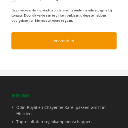
De privacyverklaring vindt u onder (rechts onderin) iedere pagina bij
contact. Door dit vakje aan te vinken verklaart u deze te hebben
doorgelezen en hiermee akkoord te gaan.
NIEUWS
Odin Royal en Chayenne Karel pakken winst in
Hierden
Topresultaten regiokampioenschappen