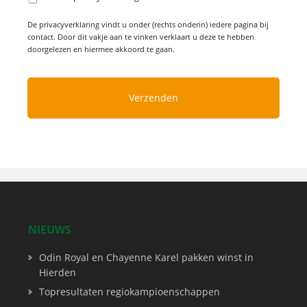
De privacyverklaring vindt u onder (rechts onderin) iedere pagina bij
contact. Door dit vakje aan te vinken verklaart u deze te hebben
doorgelezen en hiermee akkoord te gaan.
NIEUWS
Odin Royal en Chayenne Karel pakken winst in
Hierden
Topresultaten regiokampioenschappen