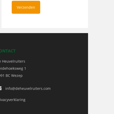
ONTACT
e Heuvelruiters
eidehoeksweg 1
091 BC
Wezep
info@deheuvelruiters.com
ivacyverklaring