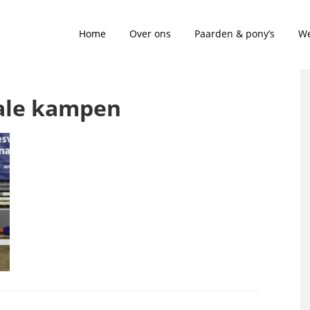
Home
Over ons
Paarden & pony’s
We
inale kampen