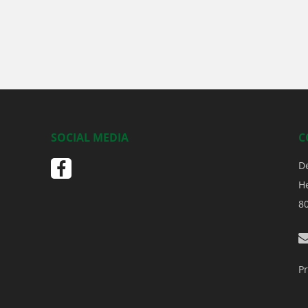
SOCIAL MEDIA
C
D
H
8
Pr