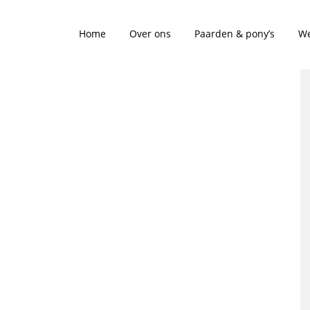
Home
Over ons
Paarden & pony’s
We