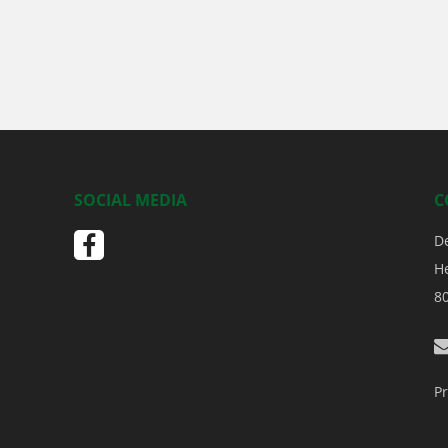
SOCIAL MEDIA
C
D
H
8
Pr