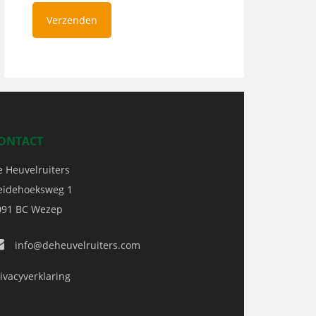
ONTACT
e Heuvelruiters
eidehoeksweg 1
091 BC
Wezep
info@deheuvelruiters.com
ivacyverklaring